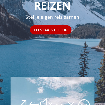
REIZEN
Stel je eigen reis samen
LEES LAATSTE BLOG
&#x37;