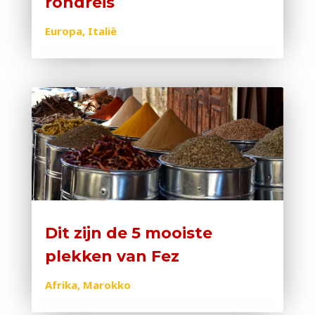
rondreis
Europa
,
Italië
Dit zijn de 5 mooiste
plekken van Fez
Afrika
,
Marokko