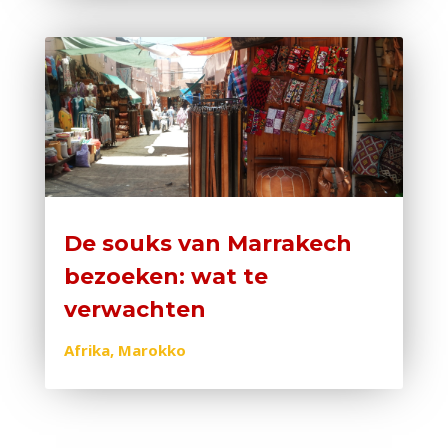
De souks van Marrakech
bezoeken: wat te
verwachten
Afrika
,
Marokko