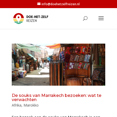
info@doehetzelfreizen.nl
De souks van Marrakech bezoeken: wat te
verwachten
Afrika
,
Marokko
Een bezoek aan de souks van Marrakech is een